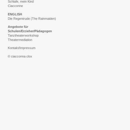
Schlafe, mein Kind
Ciacconne
ENGLISH
Die Regentrude (The Rainmaiden)
Angebote für
Schulen/Erzieher/Pädagogen
Tanztheaterworkshop
Theatermediation
Kontakt/Impressum
© ciacconna clox