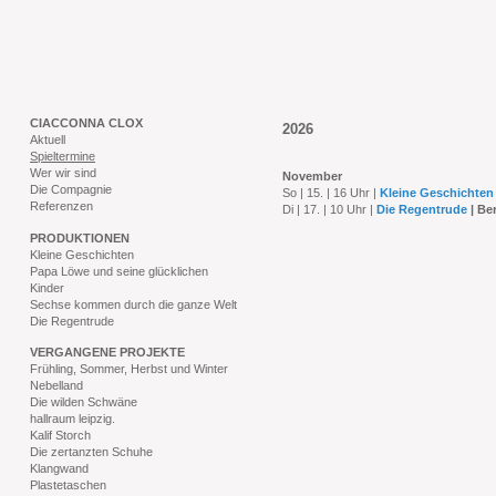
CIACCONNA CLOX
2026
Aktuell
Spieltermine
Wer wir sind
November
Die Compagnie
So | 15. | 16 Uhr |
Kleine Geschichte
Referenzen
Di | 17. | 10 Uhr |
Die Regentrude
| Ber
PRODUKTIONEN
Kleine Geschichten
Papa Löwe und seine glücklichen
Kinder
Sechse kommen durch die ganze Welt
Die Regentrude
VERGANGENE PROJEKTE
Frühling, Sommer, Herbst und Winter
Nebelland
Die wilden Schwäne
hallraum leipzig.
Kalif Storch
Die zertanzten Schuhe
Klangwand
Plastetaschen